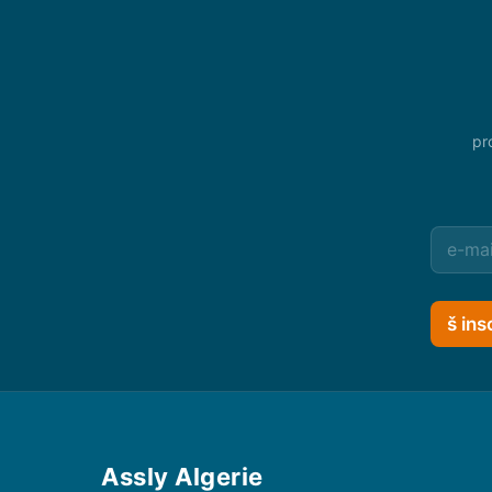
pr
š ins
Assly Algerie