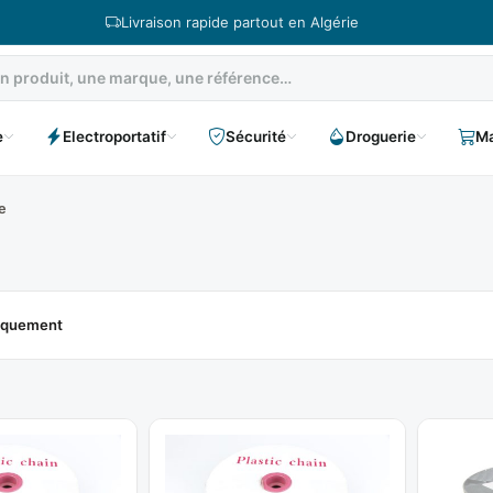
Livraison rapide partout en Algérie
e
Electroportatif
Sécurité
Droguerie
Ma
e
niquement