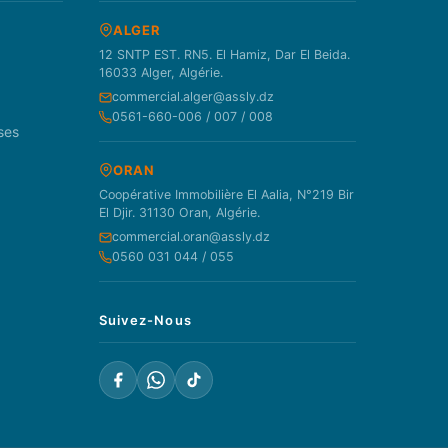
ALGER
12 SNTP EST. RN5. El Hamiz, Dar El Beida.
16033 Alger, Algérie.
commercial.alger@assly.dz
0561-660-006 / 007 / 008
ses
ORAN
Coopérative Immobilière El Aalia, N°219 Bir
El Djir. 31130 Oran, Algérie.
commercial.oran@assly.dz
0560 031 044 / 055
Suivez-Nous