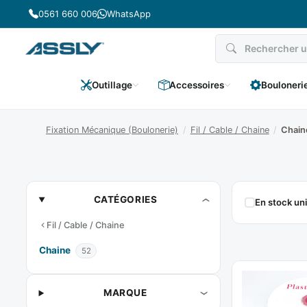
Passer
0561 660 006
WhatsApp
au
contenu
Outillage
Accessoires
Bouloneri
Fixation Mécanique (Boulonerie)
/
Fil / Cable / Chaine
/
Chain
Chaine
CATÉGORIES
En stock u
Fil / Cable / Chaine
Chaine
52
MARQUE