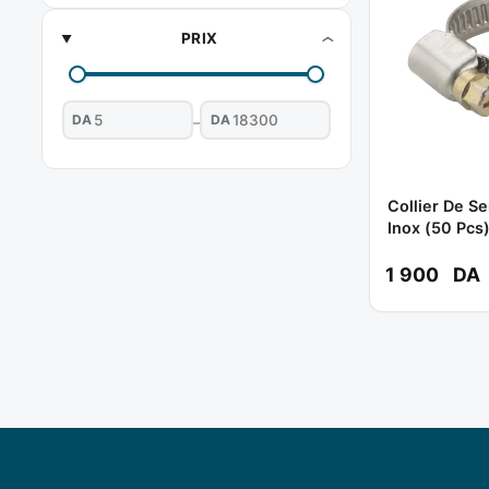
PRIX
DA
DA
–
Collier De Se
Inox (50 Pc
SUREW
1 900
DA