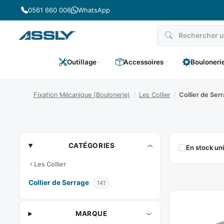
Passer
0561 660 006
WhatsApp
au
contenu
Outillage
Accessoires
Bouloneri
Fixation Mécanique (Boulonerie)
/
Les Collier
/
Collier de Ser
Collier
CATÉGORIES
En stock u
De
Les Collier
Serrage
Collier de Serrage
141
MARQUE