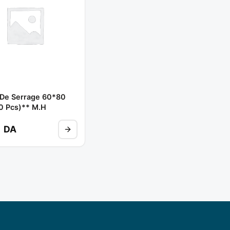
r De Serrage 60*80
20 Pcs)** M.H
DA