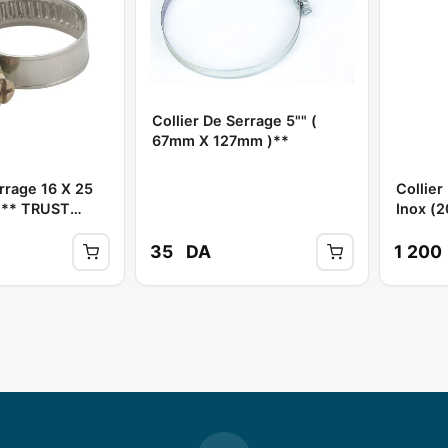
Collier De Serrage 5"" (
67mm X 127mm )**
rrage 16 X 25
Collie
s)** TRUST
Inox (
35
DA
1 200