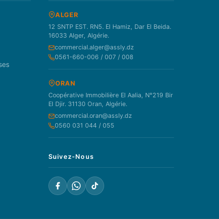
ALGER
12 SNTP EST. RN5. El Hamiz, Dar El Beida.
16033 Alger, Algérie.
commercial.alger@assly.dz
0561-660-006 / 007 / 008
ses
ORAN
Coopérative Immobilière El Aalia, N°219 Bir
El Djir. 31130 Oran, Algérie.
commercial.oran@assly.dz
0560 031 044 / 055
Suivez-Nous