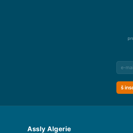
pr
š ins
Assly Algerie