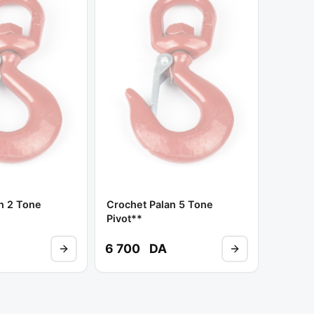
n 2 Tone
Crochet Palan 5 Tone
Pivot**
6 700
DA