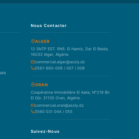
Nous Contacter
ALGER
12 SNTP EST. RN5. El Hamiz, Dar El Beida.
16033 Alger, Algérie.
commercial.alger@assly.dz
0561-660-006 / 007 / 008
ses
ORAN
Coopérative Immobilière El Aalia, N°219 Bir
El Djir. 31130 Oran, Algérie.
commercial.oran@assly.dz
0560 031 044 / 055
Suivez-Nous