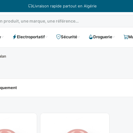
Livraison rapide partout en Algérie
e
Electroportatif
Sécurité
Droguerie
Ma
alan
niquement