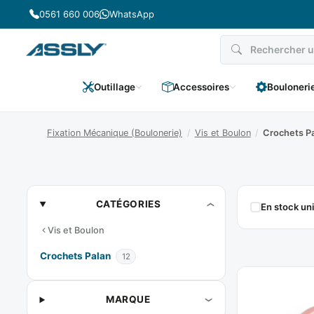
Passer
0561 660 006
WhatsApp
au
contenu
Outillage
Accessoires
Bouloneri
Fixation Mécanique (Boulonerie)
/
Vis et Boulon
/
Crochets P
Crochets
CATÉGORIES
En stock u
Palan
Vis et Boulon
Crochets Palan
12
MARQUE