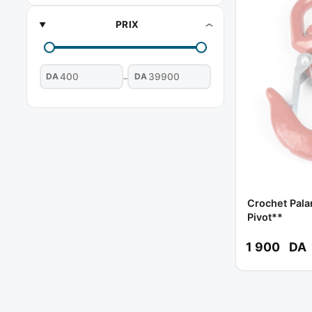
PRIX
DA
DA
–
Crochet Pala
Pivot**
1 900
DA