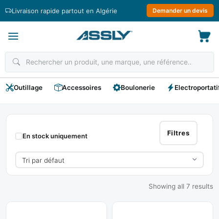
Passer
Livraison rapide partout en Algérie
Demander un devis
au
contenu
Outillage
Accessoires
Boulonerie
Electroportati
Ecrous
Filtres
En stock uniquement
Showing all 7 results