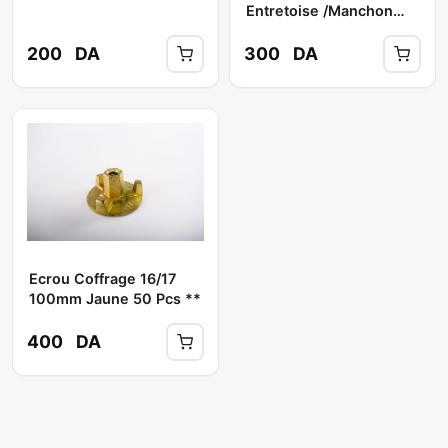
Entretoise /manchon
Long 16/17 Jaune
/chrome **
200
DA
300
DA
Ecrou Coffrage 16/17
100mm Jaune 50 Pcs **
400
DA