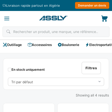
Passer
Livraison rapide partout en Algérie
Demander un devis
au
contenu
Outillage
Accessoires
Boulonerie
Electroportati
Rondelles
Filtres
En stock uniquement
Showing all 4 results