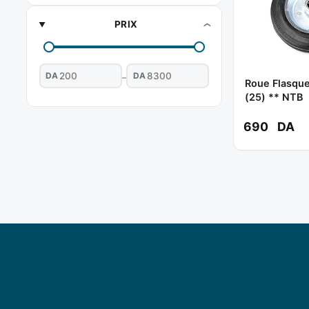
PRIX
DA
DA
–
Roue Flasqu
(25) ** NTB
690
DA