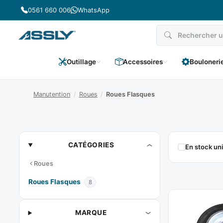
Passer
0561 660 006
WhatsApp
au
contenu
Outillage
Accessoires
Bouloneri
Manutention
/
Roues
/
Roues Flasques
Roues
CATÉGORIES
En stock u
Flasques
Roues
Roues Flasques
8
MARQUE