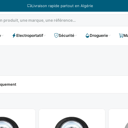
Livraison rapide partout en Algérie
e
Electroportatif
Sécurité
Droguerie
Ma
niquement