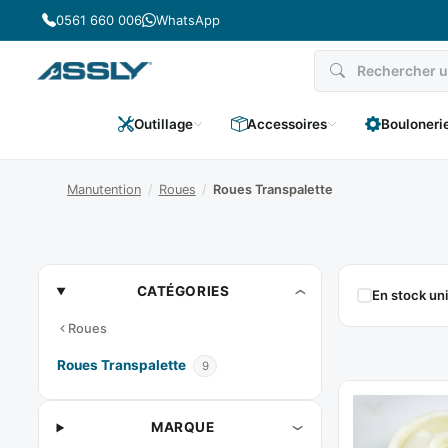
Passer
0561 660 006
WhatsApp
au
contenu
Outillage
Accessoires
Bouloneri
Manutention
/
Roues
/
Roues Transpalette
Roues
CATÉGORIES
En stock u
Transpalette
Roues
Roues Transpalette
9
MARQUE