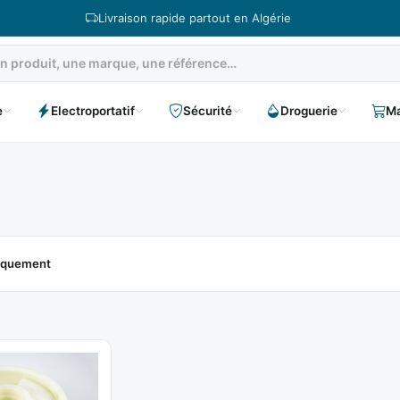
Livraison rapide partout en Algérie
e
Electroportatif
Sécurité
Droguerie
Ma
niquement