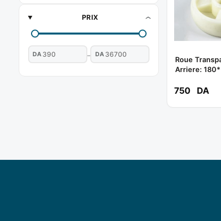
PRIX
DA
DA
–
Roue Transpa
Arriere: 180
BOOCHNA
750
DA