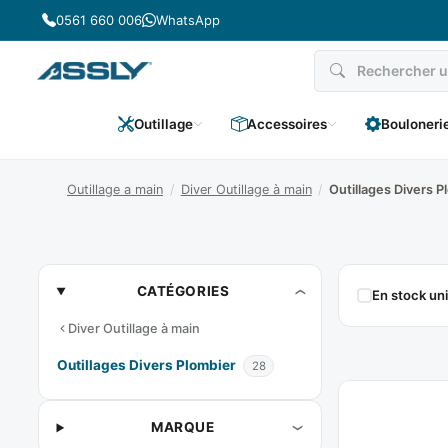
Passer
0561 660 006
WhatsApp
au
contenu
Outillage
Accessoires
Bouloneri
Outillage a main
/
Diver Outillage à main
/
Outillages Divers P
Outillages
CATÉGORIES
En stock u
Divers
Diver Outillage à main
Plombier
Outillages Divers Plombier
28
MARQUE