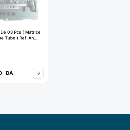
 De 03 Pcs ( Matrice
e Tube ) Ref :an
3** JONNESWAY
00
DA