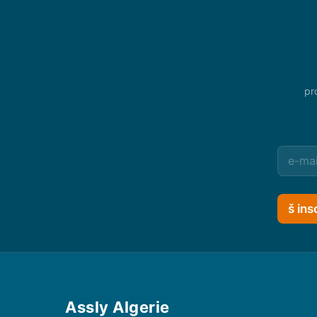
pr
š ins
Assly Algerie