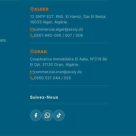
ALGER
12 SNTP EST. RN5. El Hamiz, Dar El Beida.
16033 Alger, Algérie.
commercial.alger@assly.dz
0561-660-006 / 007 / 008
ses
ORAN
Coopérative Immobilière El Aalia, N°219 Bir
El Djir. 31130 Oran, Algérie.
commercial.oran@assly.dz
0560 031 044 / 055
Suivez-Nous