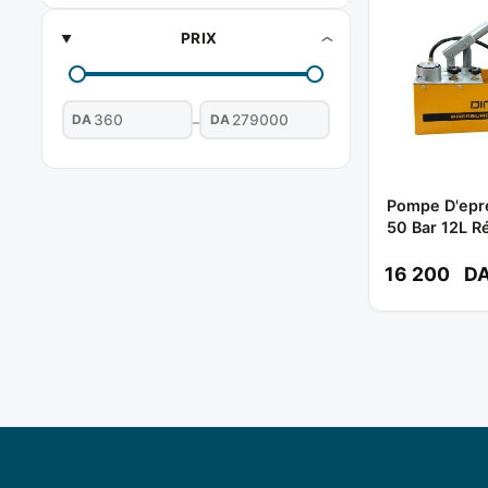
PRIX
DA
DA
–
Pompe D'epr
50 Bar 12L R
DING QI
16 200
D