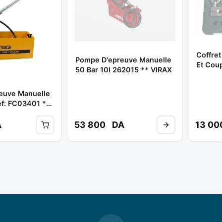
Coffret
Pompe D'epreuve Manuelle
Et Coup
50 Bar 10l 262015 ** VIRAX
04004
euve Manuelle
éf: FC03401 **
A
53 800
DA
13 0