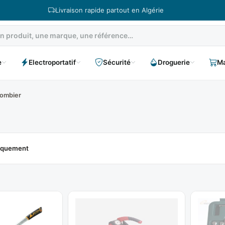
Livraison rapide partout en Algérie
e
Electroportatif
Sécurité
Droguerie
Ma
lombier
niquement