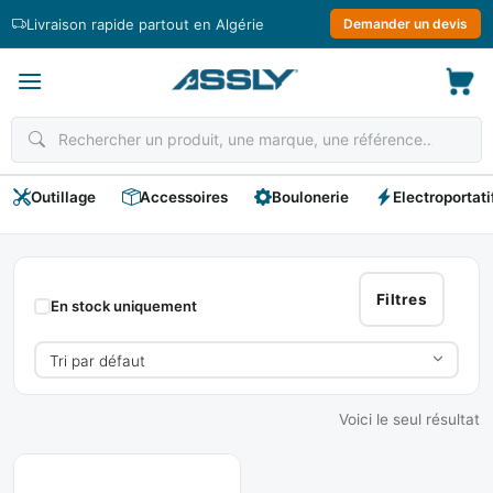
Passer
Livraison rapide partout en Algérie
Demander un devis
au
contenu
Outillage
Accessoires
Boulonerie
Electroportati
Fil
Maçon
Filtres
En stock uniquement
Voici le seul résultat