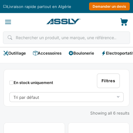
Passer
Livraison rapide partout en Algérie
Demander un devis
au
contenu
Outillage
Accessoires
Boulonerie
Electroportati
Pied
A
Filtres
En stock uniquement
Coulisse
Showing all 6 results