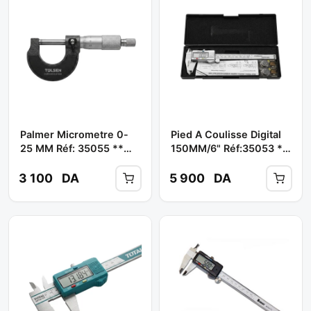
Palmer Micrometre 0-
Pied A Coulisse Digital
25 MM Réf: 35055 **
150MM/6" Réf:35053 **
TOLSEN
TOLSEN
3 100
DA
5 900
DA