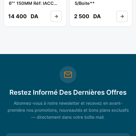
6"" 150MM Réf: IACC
S/boite**
1150/0150 ** TOPTUL
14 400
DA
2 500
DA
Restez Informé Des Dernières Offres
Abonnez-vous à notre newsletter et recevez en avant-
première nos promotions, nouveautés et bons plans exclusifs
— directement dans votre boîte mail.