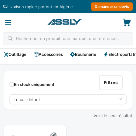
Passer
Livraison rapide partout en Algérie
Demander un devis
au
contenu
Outillage
Accessoires
Boulonerie
Electroportati
Clés
Croix
Filtres
En stock uniquement
Voici le seul résultat