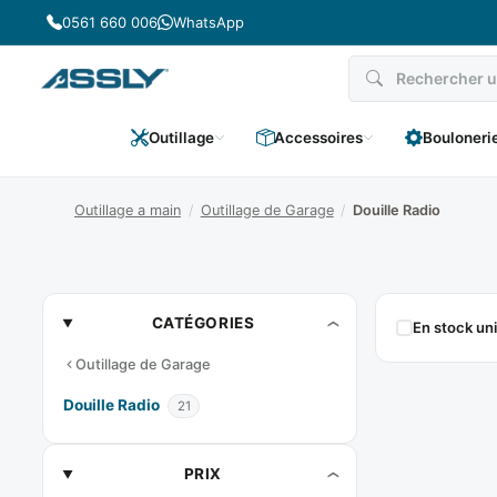
Passer
0561 660 006
WhatsApp
au
contenu
Outillage
Accessoires
Bouloneri
Outillage a main
/
Outillage de Garage
/
Douille Radio
Douille
CATÉGORIES
En stock u
Radio
Outillage de Garage
Douille Radio
21
PRIX