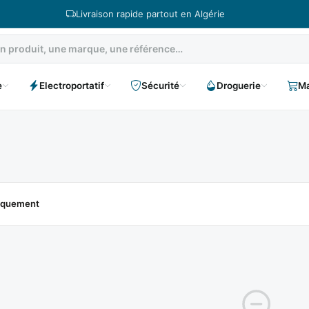
Livraison rapide partout en Algérie
e
Electroportatif
Sécurité
Droguerie
Ma
niquement