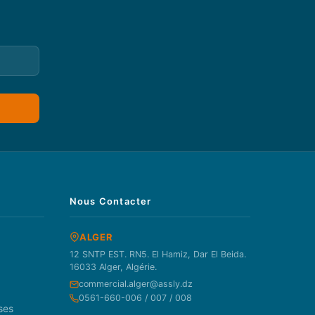
Nous Contacter
ALGER
12 SNTP EST. RN5. El Hamiz, Dar El Beida.
16033 Alger, Algérie.
commercial.alger@assly.dz
0561-660-006 / 007 / 008
ses