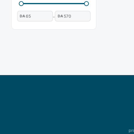
DA
DA
–
pr