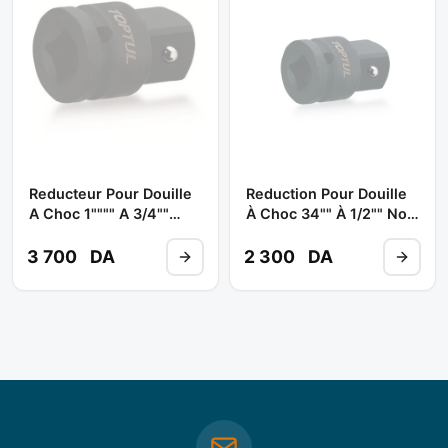
Reducteur Pour Douille
Reduction Pour Douille
A Choc 1"""" A 3/4""
À Choc 34"" À 1/2"" Noir
Noir (male - Femelle)
(male - Femelle)
Kaca2432 ** TOPTUL
KACA2416 ** TOPTUL
3 700
DA
2 300
DA