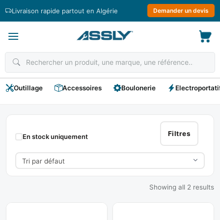
Passer
Livraison rapide partout en Algérie
Demander un devis
au
contenu
Outillage
Accessoires
Boulonerie
Electroportati
Douilles
A
Filtres
En stock uniquement
Choc
Showing all 2 results