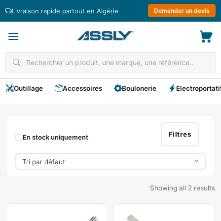
Passer
Livraison rapide partout en Algérie
Demander un devis
au
contenu
Outillage
Accessoires
Boulonerie
Electroportati
Douilles
Rallonge
Filtres
En stock uniquement
Showing all 2 results