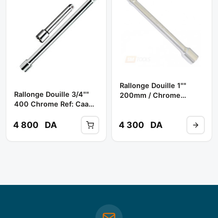
Rallonge Douille 1""
Rallonge Douille 3/4""
200mm / Chrome
400 Chrome Ref: Caao
Ref:s24h8200 **
2416 ** TOPTUL
JONNESWAY
4 800
DA
4 300
DA