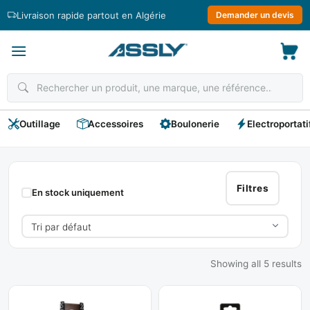
Passer
Livraison rapide partout en Algérie
Demander un devis
au
contenu
Outillage
Accessoires
Boulonerie
Electroportati
Coupe
Câble
Filtres
En stock uniquement
Showing all 5 results