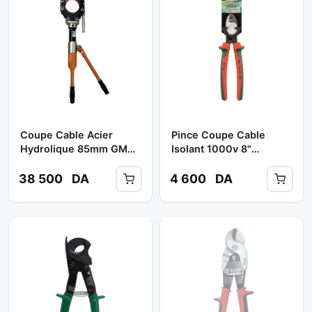
Coupe Cable Acier
Pince Coupe Cable
Hydrolique 85mm GM
Isolant 1000v 8"
Réf: V1-67 **
200mm Réf: PV0518 **
JONNESWAY
38 500
DA
4 600
DA