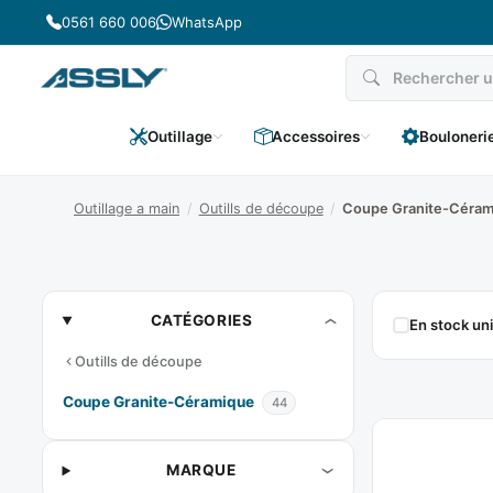
Passer
0561 660 006
WhatsApp
au
contenu
Outillage
Accessoires
Bouloneri
Outillage a main
/
Outills de découpe
/
Coupe Granite-Céram
Coupe
CATÉGORIES
En stock u
Granite-
Outills de découpe
Céramique
Coupe Granite-Céramique
44
MARQUE