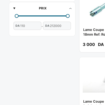
PRIX
DA
DA
–
Lame Coupe F
18mm Ref: R
3 000
DA
Lame Coupe 