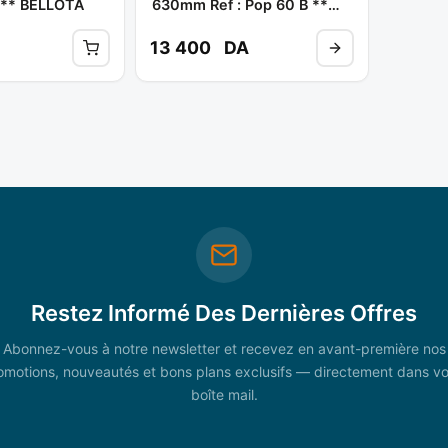
 ** BELLOTA
630mm Ref : Pop 60 B **
BELLOTA
13 400
DA
Restez Informé Des Dernières Offres
Abonnez-vous à notre newsletter et recevez en avant-première nos
omotions, nouveautés et bons plans exclusifs — directement dans vo
boîte mail.