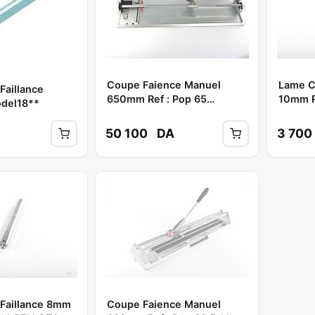
Coupe Faience Manuel
Lame C
aillance
650mm Ref : Pop 65
10mm R
odel18**
S/valise ** BELLOTA
BELLO
50 100
DA
3 700
Faillance 8mm
Coupe Faience Manuel