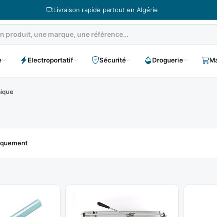
Livraison rapide partout en Algérie
e
Electroportatif
Sécurité
Droguerie
Ma
ique
niquement