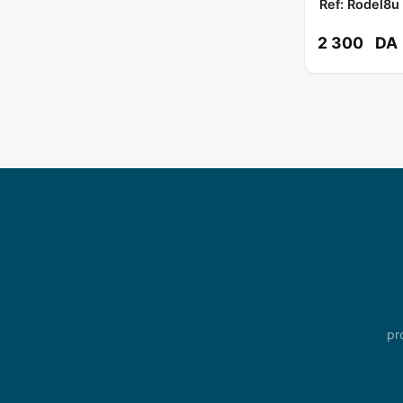
Ref: Rodel8u
2 300
DA
pr