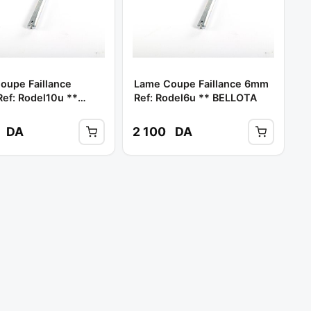
oupe Faillance
Lame Coupe Faillance 6mm
ef: Rodel10u **
Ref: Rodel6u ** BELLOTA
TA
DA
2 100
DA