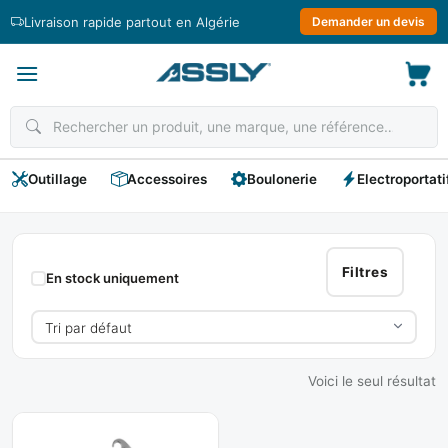
Passer
Livraison rapide partout en Algérie
Demander un devis
au
contenu
Outillage
Accessoires
Boulonerie
Electroportati
Pistolet
À
Filtres
En stock uniquement
Peinture
Voici le seul résultat