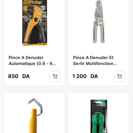
Pince A Denuder
Pince A Denuder Et
Automatique (0.6 - 6
Sertir Multifonction
Mm) Réf: 10601 **
Réf:............. **
FIXTOP
BOUTIQUE HAND
850
DA
1 200
DA
TOOLS