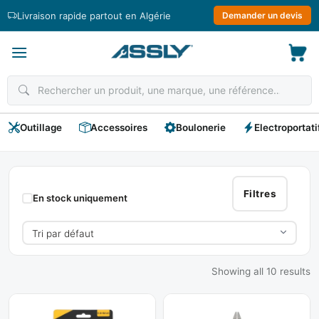
Passer
Livraison rapide partout en Algérie
Demander un devis
au
contenu
Outillage
Accessoires
Boulonerie
Electroportati
Pince
A
Filtres
En stock uniquement
Dénuder
Showing all 10 results