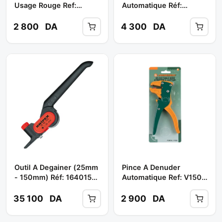
Usage Rouge Ref:
Automatique Réf:
DIDA1430 ** TOPTUL
DICA1306 ** TOPTUL
2 800
DA
4 300
DA
Outil A Degainer (25mm
Pince A Denuder
- 150mm) Réf: 1640150
Automatique Ref: V1505
** KNIPEX
** JONNESWAY
35 100
DA
2 900
DA