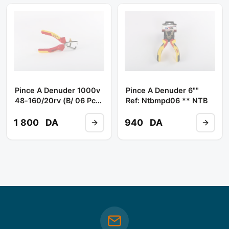
Pince A Denuder 1000v
Pince A Denuder 6""
48-160/20rv (b/ 06 Pcs)
Ref: Ntbmpd06 ** NTB
** ORBIS
1 800
DA
940
DA