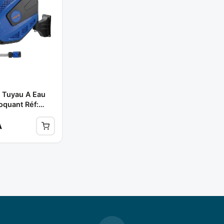
 Tuyau A Eau
oquant Réf:
520 ** WADFOW
A