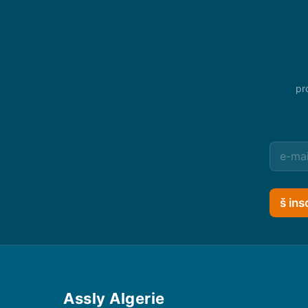
pr
š ins
Assly Algerie