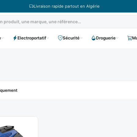
Livraison rapide partout en Algérie
e
Electroportatif
Sécurité
Droguerie
Ma
niquement