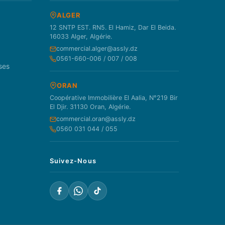
ALGER
12 SNTP EST. RN5. El Hamiz, Dar El Beida.
16033 Alger, Algérie.
commercial.alger@assly.dz
0561-660-006 / 007 / 008
ses
ORAN
Coopérative Immobilière El Aalia, N°219 Bir
El Djir. 31130 Oran, Algérie.
commercial.oran@assly.dz
0560 031 044 / 055
Suivez-Nous