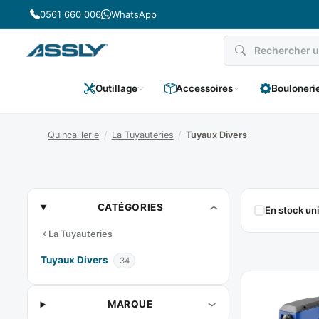
Passer
0561 660 006
WhatsApp
au
contenu
Outillage
Accessoires
Bouloneri
Quincaillerie
/
La Tuyauteries
/
Tuyaux Divers
Tuyaux
CATÉGORIES
En stock u
Divers
La Tuyauteries
Tuyaux Divers
34
MARQUE