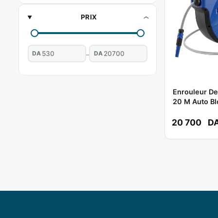
PRIX
DA
DA
–
Enrouleur De
20 M Auto Bl
WVZ1
20 700
D