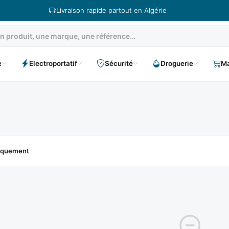
Livraison rapide partout en Algérie
e
Electroportatif
Sécurité
Droguerie
Ma
niquement