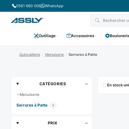
Passer
0561 660 006
WhatsApp
au
contenu
Outillage
Accessoires
Bouloneri
Quincaillerie
/
Menuiserie
/
Serrures à Patte
Serrures
CATÉGORIES
En stock u
À
Menuiserie
Patte
Serrures à Patte
4
PRIX