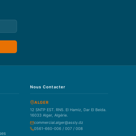
Nous Contacter
ALGER
12 SNTP EST. RN5. El Hamiz, Dar El Beida.
16033 Alger, Algérie.
commercial.alger@assly.dz
0561-660-006 / 007 / 008
ses