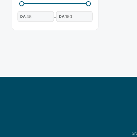
DA
DA
–
pr