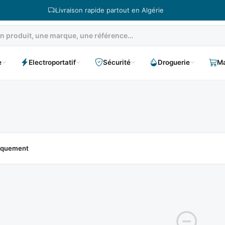
Livraison rapide partout en Algérie
e
Electroportatif
Sécurité
Droguerie
Ma
niquement