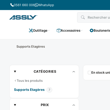
Passer
0561 660 006
WhatsApp
au
contenu
Outillage
Accessoires
Bouloneri
Supports Etagères
Supports
CATÉGORIES
En stock u
Etagères
Tous les produits
Supports Etagères
7
PRIX