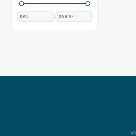
DA
DA
–
pr