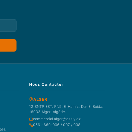
Nous Contacter
ALGER
12 SNTP EST. RN5. El Hamiz, Dar El Beida.
16033 Alger, Algérie.
commercial.alger@assly.dz
0561-660-006 / 007 / 008
ses