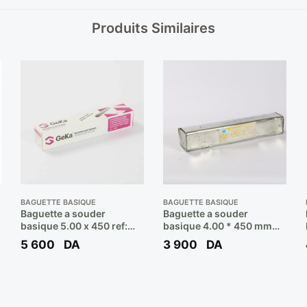
Produits Similaires
BAGUETTE BASIQUE
BAGUETTE BASIQUE
Baguette a souder
Baguette a souder
basique 5.00 x 450 ref:
basique 4.00 * 450 mm
7018 ( b/6kgs 200 pcs ) **
7018 ( poids 9.7 kg ) **
5 600
DA
3 900
DA
GEKA LASER
EULMA