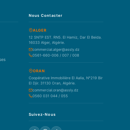
Nous Contacter
ALGER
12 SNTP EST. RN5. El Hamiz, Dar El Beida.
16033 Alger, Algérie.
commercial.alger@assly.dz
0561-660-006 / 007 / 008
ses
ORAN
Coopérative Immobilière El Aalia, N°219 Bir
El Djir. 31130 Oran, Algérie.
commercial.oran@assly.dz
0560 031 044 / 055
Suivez-Nous