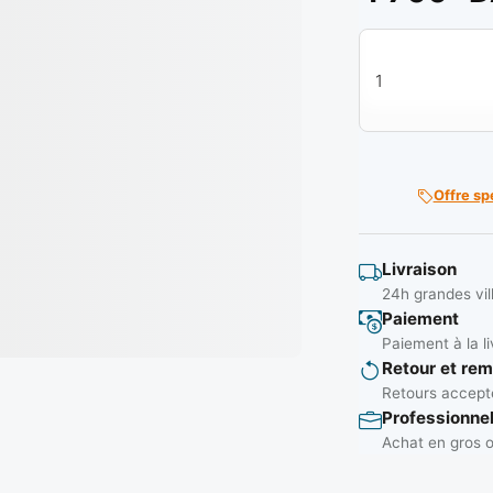
quantité de Bagu
Offre sp
Livraison
24h grandes vil
Paiement
Paiement à la li
Retour et re
Retours accepté
Professionne
Achat en gros o