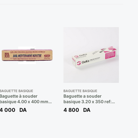
BAGUETTE BASIQUE
BAGUETTE BASIQUE
Baguette à souder
Baguette a souder
basique 4.00 x 400 mm
basique 3.20 x 350 ref:
7018 SOB300 ( Poids 05
7018 (b/5kgs 200 pcs) **
4 000
DA
4 800
DA
Kg ) ** MED
GEKA LASER B47