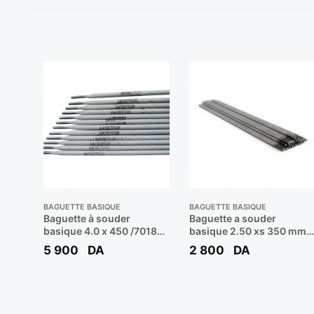
BAGUETTE BASIQUE
BAGUETTE BASIQUE
Baguette à souder
Baguette a souder
basique 4.0 x 450 /7018
basique 2.50 xs 350 mm
Réf: LE B-248 H5 **
7018 ( poids 6.3 kg ) **
5 900
DA
2 800
DA
LINCOLN
EULMA