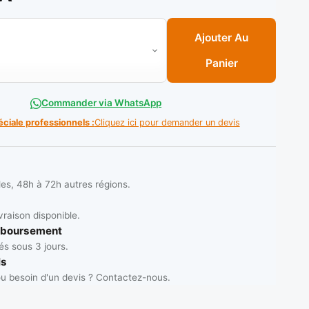
ette à souder basique 2.50 x 350 mm Réf: 7018 (B/5Kgs 200 pc
Ajouter Au
Panier
Commander via WhatsApp
éciale professionnels :
Cliquez ici pour demander un devis
les, 48h à 72h autres régions.
vraison disponible.
mboursement
s sous 3 jours.
ls
u besoin d'un devis ? Contactez-nous.