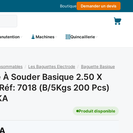
Boutique
Demander un devis
nutention
Machines
Quincaillerie
onsommables
/
Les Baguettes Electrode
/
Baguette Basique
 À Souder Basique 2.50 X
éf: 7018 (B/5Kgs 200 Pcs)
KA
Produit disponible
A