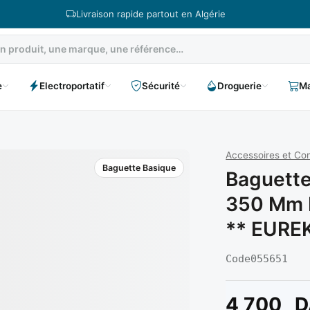
Livraison rapide partout en Algérie
e
Electroportatif
Sécurité
Droguerie
Ma
Accessoires et C
Baguette Basique
Baguette
350 Mm R
** EURE
Code
055651
4 700
D