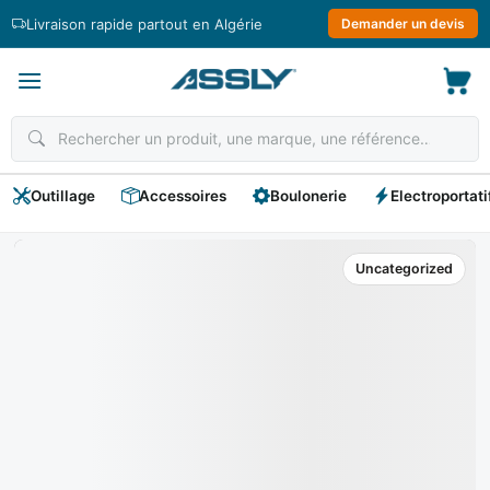
Passer
Livraison rapide partout en Algérie
Demander un devis
au
contenu
Outillage
Accessoires
Boulonerie
Electroportati
Uncategorized