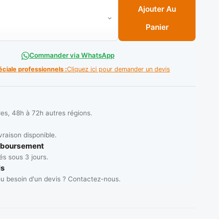
e homme 42 Noir (C/ 05 paires) ** INCAPLAST
Ajouter Au
Panier
Commander via WhatsApp
éciale professionnels :
Cliquez ici pour demander un devis
les, 48h à 72h autres régions.
vraison disponible.
mboursement
s sous 3 jours.
ls
u besoin d'un devis ? Contactez-nous.