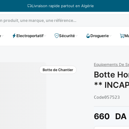
Livraison rapide partout en Algérie
e
Electroportatif
Sécurité
Droguerie
Ma
Equipements De Sé
Botte de Chantier
Botte Ho
** INCA
Code
057523
660
DA