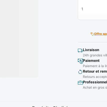
quantité de Bott
Offre sp
Livraison
24h grandes vil
Paiement
Paiement à la li
Retour et re
Retours accepté
Professionne
Achat en gros o