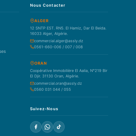
Nous Contacter
ALGER
12 SNTP EST. RN5. El Hamiz, Dar El Beida.
16033 Alger, Algérie.
commercial.alger@assly.dz
0561-660-006 / 007 / 008
ses
ORAN
Coopérative Immobilière El Aalia, N°219 Bir
El Djir. 31130 Oran, Algérie.
commercial.oran@assly.dz
0560 031 044 / 055
Suivez-Nous