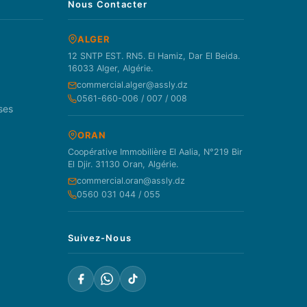
Nous Contacter
ALGER
12 SNTP EST. RN5. El Hamiz, Dar El Beida.
16033 Alger, Algérie.
commercial.alger@assly.dz
0561-660-006 / 007 / 008
ses
ORAN
Coopérative Immobilière El Aalia, N°219 Bir
El Djir. 31130 Oran, Algérie.
commercial.oran@assly.dz
0560 031 044 / 055
Suivez-Nous