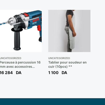
UNCATEGORIZED
UNCATEGORIZED
Perceuse à percussion 16
Tablier pour soudeur en
mm avec accesoires
cuir (10pcs) **
700W GSB16RE ** BOSCH
16 284
DA
1 100
DA