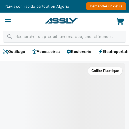
Passer
Livraison rapide partout en Algérie
Demander un devis
au
contenu
Outillage
Accessoires
Boulonerie
Electroportati
Collier Plastique