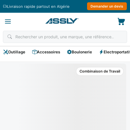
Passer
Livraison rapide partout en Algérie
Demander un devis
au
contenu
Outillage
Accessoires
Boulonerie
Electroportati
Combinaison de Travail