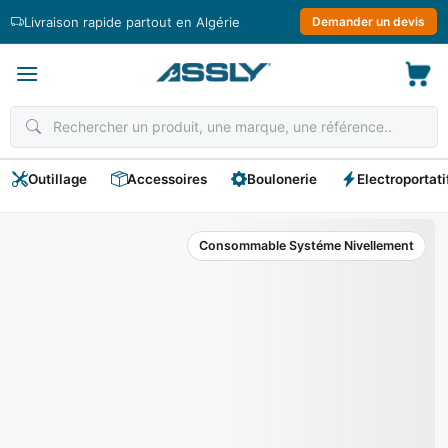
Passer
Livraison rapide partout en Algérie
Demander un devis
au
contenu
Outillage
Accessoires
Boulonerie
Electroportati
Consommable Systéme Nivellement