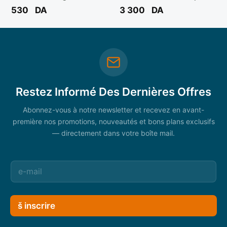
mm S/100PCS – C/12 Sache
**
530
DA
3 300
DA
** TILE LEVELING
Restez Informé Des Dernières Offres
Abonnez-vous à notre newsletter et recevez en avant-
première nos promotions, nouveautés et bons plans exclusifs
— directement dans votre boîte mail.
š inscrire