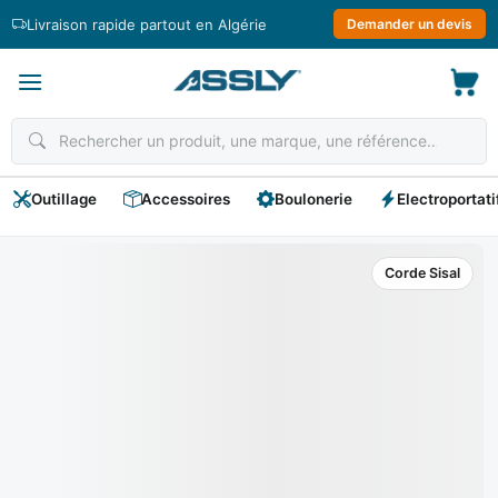
Passer
Livraison rapide partout en Algérie
Demander un devis
au
contenu
Outillage
Accessoires
Boulonerie
Electroportati
Corde Sisal