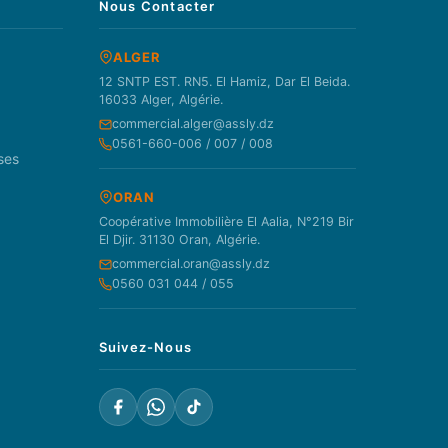
Nous Contacter
ALGER
12 SNTP EST. RN5. El Hamiz, Dar El Beida.
16033 Alger, Algérie.
commercial.alger@assly.dz
0561-660-006 / 007 / 008
ses
ORAN
Coopérative Immobilière El Aalia, N°219 Bir
El Djir. 31130 Oran, Algérie.
commercial.oran@assly.dz
0560 031 044 / 055
Suivez-Nous