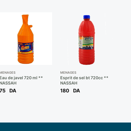
MENAGES
MENAGES
Eau de javel 720 ml **
Esprit de sel bt 720cc **
NASSAH
NASSAH
75
DA
180
DA