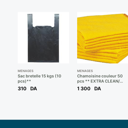
MENAGES
MENAGES
Sac bretelle 15 kgs (10
Chamoisine couleur 50
pcs)**
pcs ** EXTRA CLEAN/
NASSIM
310
DA
1 300
DA