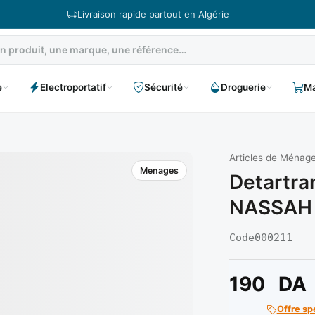
Livraison rapide partout en Algérie
e
Electroportatif
Sécurité
Droguerie
Ma
Articles de Ménag
Menages
Detartra
NASSAH
Code
000211
190
DA
Offre sp