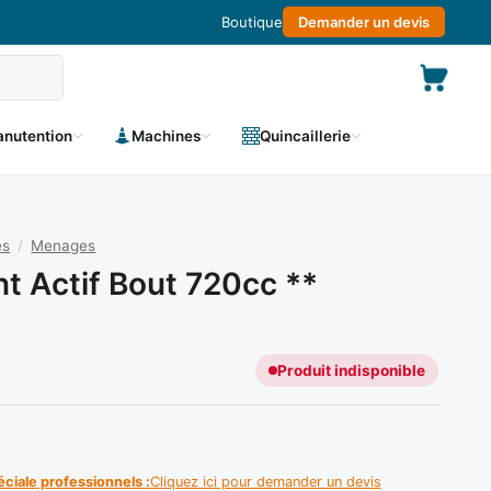
Boutique
Demander un devis
nutention
Machines
Quincaillerie
es
/
Menages
nt Actif Bout 720cc **
Produit indisponible
éciale professionnels :
Cliquez ici pour demander un devis