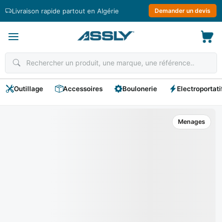
Passer
Livraison rapide partout en Algérie
Demander un devis
au
contenu
Outillage
Accessoires
Boulonerie
Electroportati
Menages