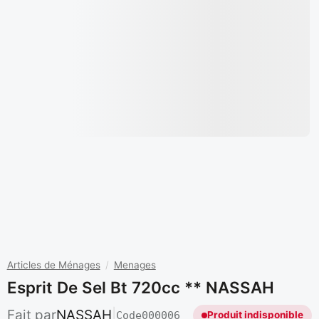
Articles de Ménages
/
Menages
Esprit De Sel Bt 720cc ** NASSAH
Fait par
NASSAH
|
Code
000006
Produit indisponible