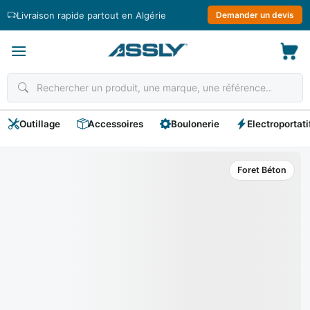
Passer
Livraison rapide partout en Algérie
Demander un devis
au
contenu
Outillage
Accessoires
Boulonerie
Electroportati
Foret Béton