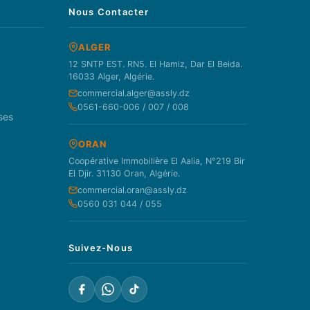
Nous Contacter
ALGER
12 SNTP EST. RN5. El Hamiz, Dar El Beida.
16033 Alger, Algérie.
commercial.alger@assly.dz
0561-660-006 / 007 / 008
ses
ORAN
Coopérative Immobilière El Aalia, N°219 Bir
El Djir. 31130 Oran, Algérie.
commercial.oran@assly.dz
0560 031 044 / 055
Suivez-Nous