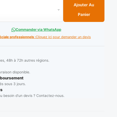
 anti chaleur rouge M/long F437 (12 pcs) ** MALLCOM / O. SEC
Ajouter Au
Panier
Commander via WhatsApp
éciale professionnels :
Cliquez ici pour demander un devis
les, 48h à 72h autres régions.
vraison disponible.
mboursement
s sous 3 jours.
ls
u besoin d'un devis ? Contactez-nous.