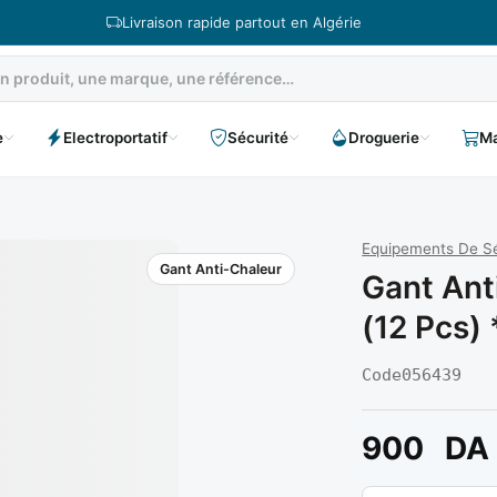
Livraison rapide partout en Algérie
e
Electroportatif
Sécurité
Droguerie
Ma
Equipements De Sé
Gant Anti-Chaleur
Gant Ant
(12 Pcs)
Code
056439
900
DA