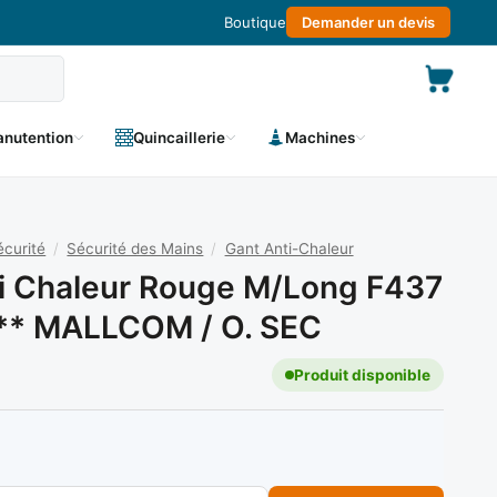
Boutique
Demander un devis
nutention
Quincaillerie
Machines
curité
/
Sécurité des Mains
/
Gant Anti-Chaleur
i Chaleur Rouge M/long F437
 ** MALLCOM / O. SEC
Produit disponible