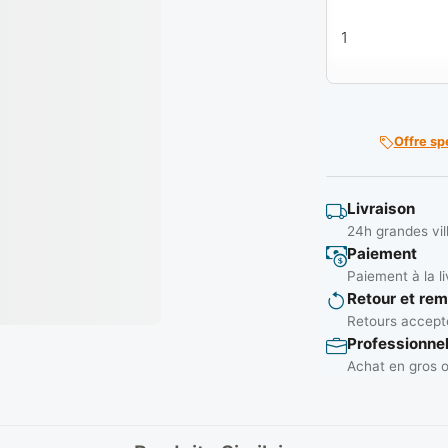
quantité de Gant
Offre sp
Livraison
24h grandes vil
Paiement
Paiement à la li
Retour et re
Retours accepté
Professionne
Achat en gros o