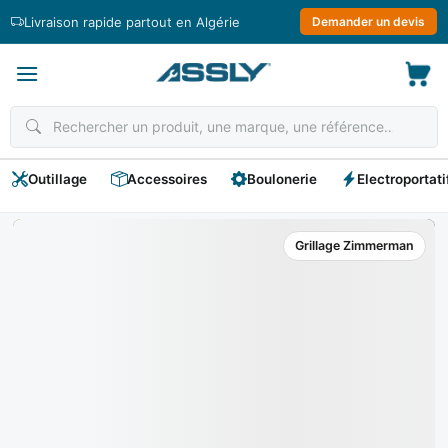
Passer
Livraison rapide partout en Algérie
Demander un devis
au
contenu
Outillage
Accessoires
Boulonerie
Electroportati
Grillage Zimmerman