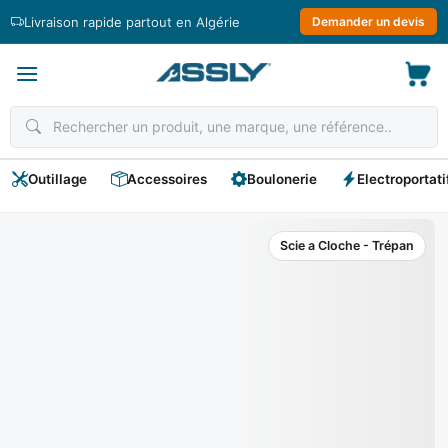
Passer
Livraison rapide partout en Algérie
Demander un devis
au
contenu
Outillage
Accessoires
Boulonerie
Electroportati
Scie a Cloche - Trépan