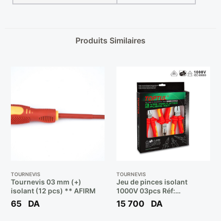
Produits Similaires
TOURNEVIS
TOURNEVIS
Tournevis 03 mm (+)
Jeu de pinces isolant
isolant (12 pcs) ** AFIRM
1000V 03pcs Réf:
GAAE0301 ** TOPTUL
65
DA
15 700
DA