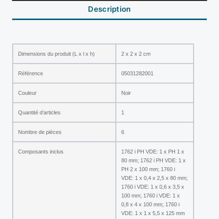
Description
Dimensions du produit (L x l x h)
2 x 2 x 2 cm
Référence
05031282001
Couleur
Noir
Quantité d’articles
1
Nombre de pièces
6
Composants inclus
1762 i PH VDE: 1 x PH 1 x
80 mm; 1762 i PH VDE: 1 x
PH 2 x 100 mm; 1760 i
VDE: 1 x 0,4 x 2,5 x 80 mm;
1760 i VDE: 1 x 0,6 x 3,5 x
100 mm; 1760 i VDE: 1 x
0,8 x 4 x 100 mm; 1760 i
VDE: 1 x 1 x 5,5 x 125 mm