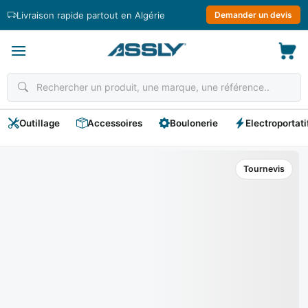
Passer
Livraison rapide partout en Algérie
Demander un devis
au
contenu
Outillage
Accessoires
Boulonerie
Electroportati
Tournevis