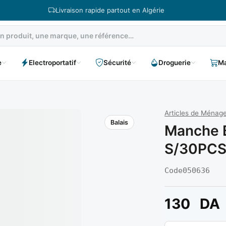
Livraison rapide partout en Algérie
e
Electroportatif
Sécurité
Droguerie
Ma
Articles de Ménag
Balais
Manche B
S/30PCS 
Code
050636
130
DA