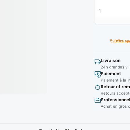
quantité de Manch
Offre sp
Livraison
24h grandes vil
Paiement
Paiement à la li
Retour et re
Retours accepté
Professionne
Achat en gros o