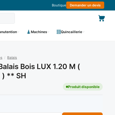
Boutique
Demander un devis
nutention
Machines
Quincaillerie
es
/
Balais
alais Bois LUX 1.20 M (
) ** SH
Produit disponible