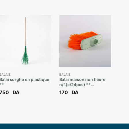
BALAIS
BALAIS
Balai sorgho en plastique
Balai maison non fleure
**
n/f (c/24pcs) **
ALGEBROS
750
DA
170
DA