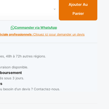
e Balais Bois LUX 1.20 M ( S/30PCS ) ** SH
Ajouter Au
Panier
Commander via WhatsApp
éciale professionnels :
Cliquez ici pour demander un devis
les, 48h à 72h autres régions.
vraison disponible.
mboursement
s sous 3 jours.
ls
u besoin d'un devis ? Contactez-nous.