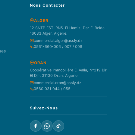
Nous Contacter
ALGER
12 SNTP EST. RN5. El Hamiz, Dar El Beida.
16033 Alger, Algérie.
commercial.alger@assly.dz
0561-660-006 / 007 / 008
ses
ORAN
Coopérative Immobilière El Aalia, N°219 Bir
El Djir. 31130 Oran, Algérie.
commercial.oran@assly.dz
0560 031 044 / 055
Suivez-Nous