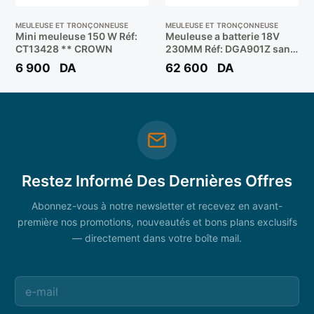
MEULEUSE ET TRONÇONNEUSE
MEULEUSE ET TRONÇONNEUSE
Mini meuleuse 150 W Réf:
Meuleuse a batterie 18V
CT13428 ** CROWN
230MM Réf: DGA901Z sans
batterie ** MAKITA
6 900
DA
62 600
DA
Restez Informé Des Dernières Offres
Abonnez-vous à notre newsletter et recevez en avant-
première nos promotions, nouveautés et bons plans exclusifs
— directement dans votre boîte mail.