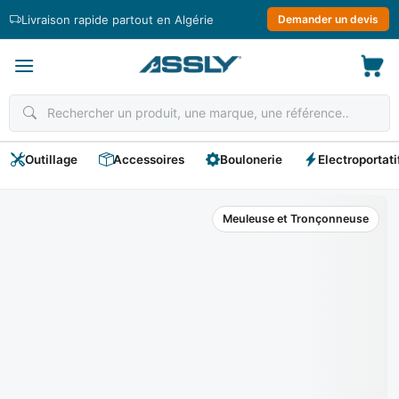
Passer
Livraison rapide partout en Algérie
Demander un devis
au
contenu
Outillage
Accessoires
Boulonerie
Electroportati
Meuleuse et Tronçonneuse