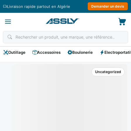
Passer
Livraison rapide partout en Algérie
Demander un devis
au
contenu
Outillage
Accessoires
Boulonerie
Electroportati
Uncategorized