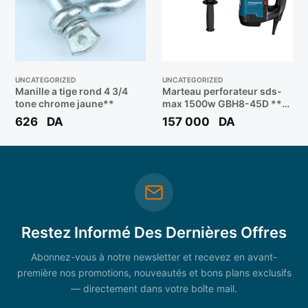
UNCATEGORIZED
UNCATEGORIZED
Manille a tige rond 4 3/4
Marteau perforateur sds-
tone chrome jaune**
max 1500w GBH8-45D **
BOSCH
626
DA
157 000
DA
Restez Informé Des Dernières Offres
Abonnez-vous à notre newsletter et recevez en avant-
première nos promotions, nouveautés et bons plans exclusifs
— directement dans votre boîte mail.