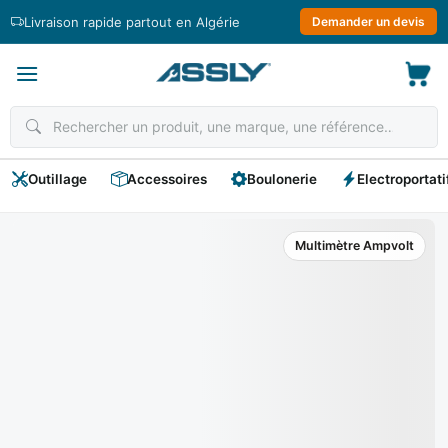
Passer
Livraison rapide partout en Algérie
Demander un devis
au
contenu
Outillage
Accessoires
Boulonerie
Electroportati
Multimètre Ampvolt