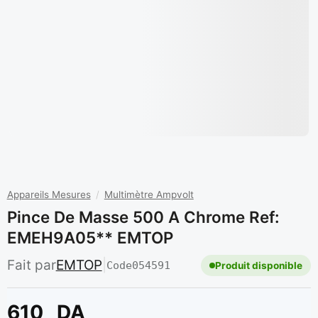
Appareils Mesures
/
Multimètre Ampvolt
Pince De Masse 500 A Chrome Ref:
EMEH9A05** EMTOP
Fait par
EMTOP
|
Code
054591
Produit disponible
610
DA