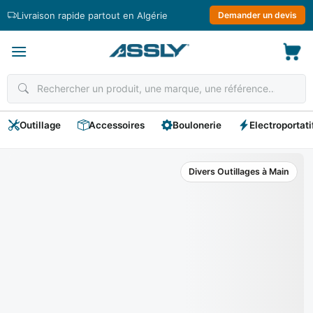
Passer
Livraison rapide partout en Algérie
Demander un devis
au
contenu
Outillage
Accessoires
Boulonerie
Electroportati
Divers Outillages à Main