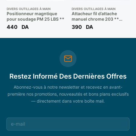
DIVERS OUTILLAGES À MAIN
DIVERS OUTILLAGES À MAIN
Positionneur magntique
Attacheur fil d’attache
pour soudage PM 25 LBS **
manuel chrome 203 **
BOOCHNA
440
DA
390
DA
Restez Informé Des Dernières Offres
Abonnez-vous à notre newsletter et recevez en avant-
première nos promotions, nouveautés et bons plans exclusifs
— directement dans votre boîte mail.