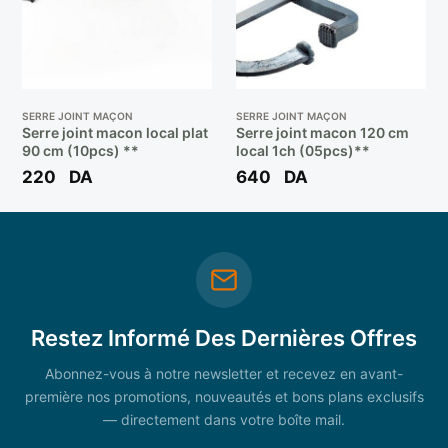
SERRE JOINT MAÇON
SERRE JOINT MAÇON
Serre joint macon local plat
Serre joint macon 120 cm
90 cm (10pcs) **
local 1ch (05pcs)**
220
DA
640
DA
Restez Informé Des Dernières Offres
Abonnez-vous à notre newsletter et recevez en avant-
première nos promotions, nouveautés et bons plans exclusifs
— directement dans votre boîte mail.