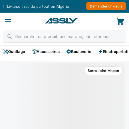
Passer
Livraison rapide partout en Algérie
Demander un devis
au
contenu
Outillage
Accessoires
Boulonerie
Electroportati
Serre Joint Maçon