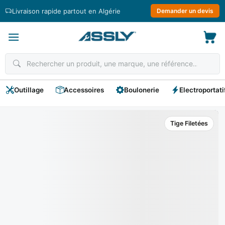
Passer
Livraison rapide partout en Algérie
Demander un devis
au
contenu
Outillage
Accessoires
Boulonerie
Electroportati
Tige Filetées