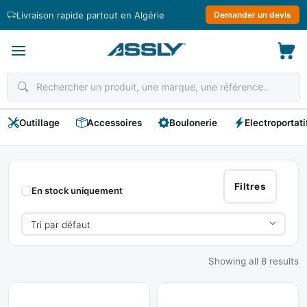
Passer
Livraison rapide partout en Algérie
Demander un devis
au
contenu
Outillage
Accessoires
Boulonerie
Electroportati
AT
Filtres
En stock uniquement
Showing all 8 results