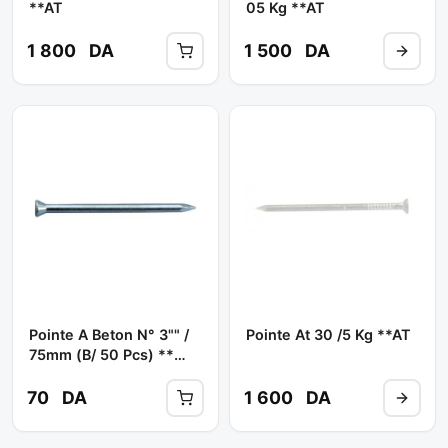
**AT
05 Kg **AT
1 800
DA
1 500
DA
Pointe A Beton N° 3"" /
Pointe At 30 /5 Kg **AT
75mm (b/ 50 Pcs) **
(B/VERT) /
(DISTROUBAT) (TBA)
70
DA
1 600
DA