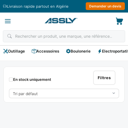
Passer
Livraison rapide partout en Algérie
Demander un devis
au
contenu
Outillage
Accessoires
Boulonerie
Electroportati
AYERBE
Filtres
En stock uniquement