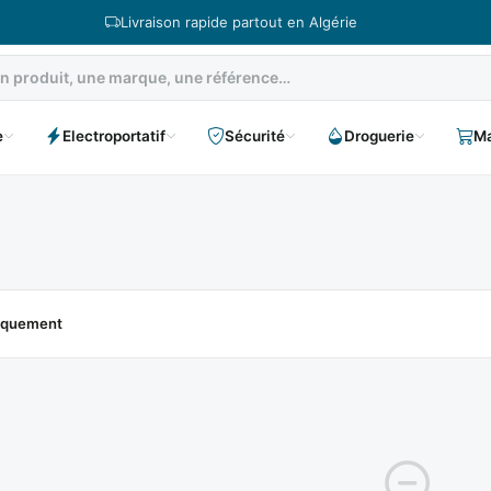
Livraison rapide partout en Algérie
e
Electroportatif
Sécurité
Droguerie
Ma
niquement