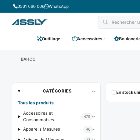
Passer
0561 660 006
WhatsApp
au
contenu
Outillage
Accessoires
Bouloneri
BAHCO
BAHCO
CATÉGORIES
En stock u
Tous les produits
Accessoires et
479
Consommables
Appareils Mesures
46
Articles de Ménages
17