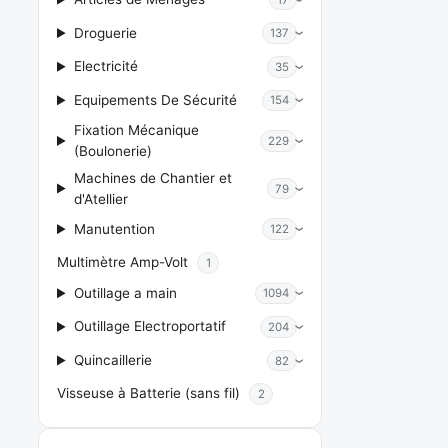
Droguerie
137
Electricité
35
Equipements De Sécurité
154
Fixation Mécanique
229
(Boulonerie)
Machines de Chantier et
79
d'Atellier
Manutention
122
Multimètre Amp-Volt
1
Outillage a main
1094
Outillage Electroportatif
204
Quincaillerie
82
Visseuse à Batterie (sans fil)
2