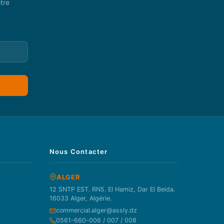
tre
Nous Contacter
ALGER
12 SNTP EST. RN5. El Hamiz, Dar El Beida.
16033 Alger, Algérie.
commercial.alger@assly.dz
0561-660-006 / 007 / 008