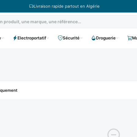
Livraison rapide partout en Algérie
e
Electroportatif
Sécurité
Droguerie
Ma
niquement