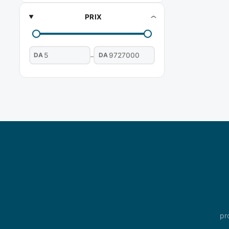
PRIX
DA
DA
–
pr