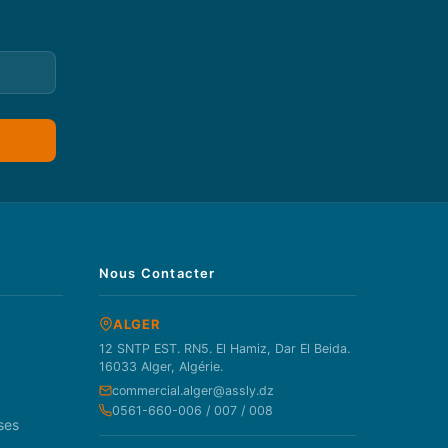
Nous Contacter
ALGER
12 SNTP EST. RN5. El Hamiz, Dar El Beida.
16033 Alger, Algérie.
commercial.alger@assly.dz
0561-660-006 / 007 / 008
ses