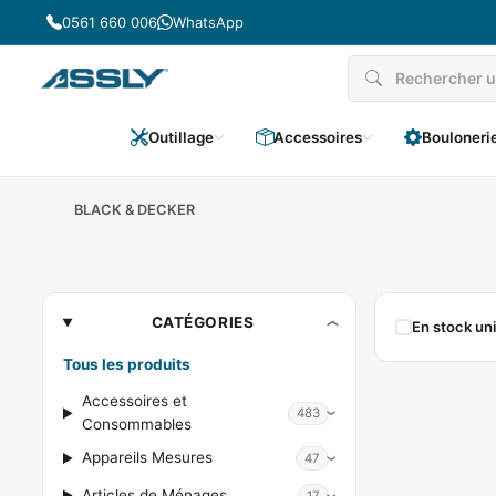
Passer
0561 660 006
WhatsApp
au
contenu
Outillage
Accessoires
Bouloneri
BLACK & DECKER
BLACK
CATÉGORIES
En stock u
&
Tous les produits
DECKER
Accessoires et
483
Consommables
Appareils Mesures
47
Articles de Ménages
17