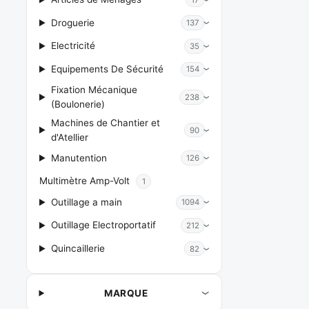
Droguerie
137
Electricité
35
Equipements De Sécurité
154
Fixation Mécanique
238
(Boulonerie)
Machines de Chantier et
90
d'Atellier
Manutention
126
Multimètre Amp-Volt
1
Outillage a main
1094
Outillage Electroportatif
212
Quincaillerie
82
MARQUE