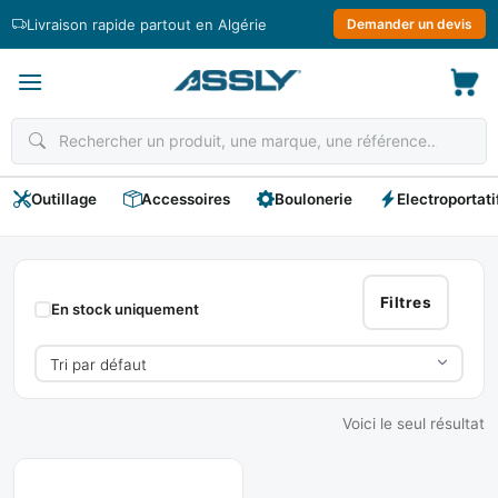
Passer
Livraison rapide partout en Algérie
Demander un devis
au
contenu
Outillage
Accessoires
Boulonerie
Electroportati
BLUE
CLEAN
Filtres
En stock uniquement
Voici le seul résultat