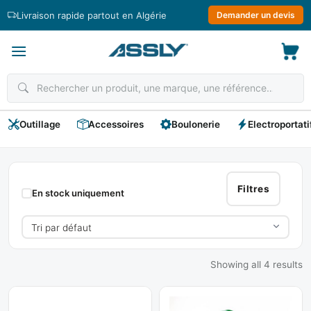
Passer
Livraison rapide partout en Algérie
Demander un devis
au
contenu
Outillage
Accessoires
Boulonerie
Electroportati
CLIMAX
Filtres
En stock uniquement
Showing all 4 results