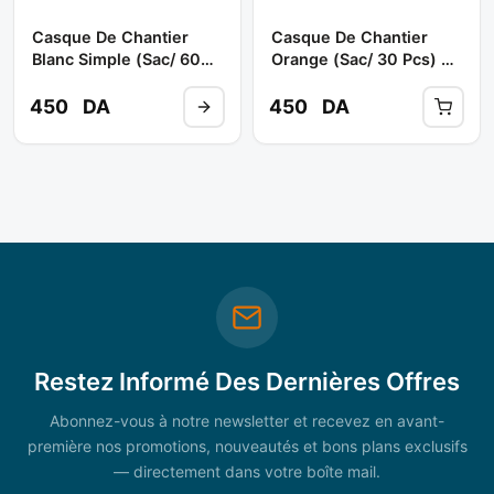
Casque De Chantier
Casque De Chantier
Blanc Simple (sac/ 60
Orange (sac/ 30 Pcs) **
Pcs) ** CLIMAX
CLIMAX
450
DA
450
DA
Restez Informé Des Dernières Offres
Abonnez-vous à notre newsletter et recevez en avant-
première nos promotions, nouveautés et bons plans exclusifs
— directement dans votre boîte mail.