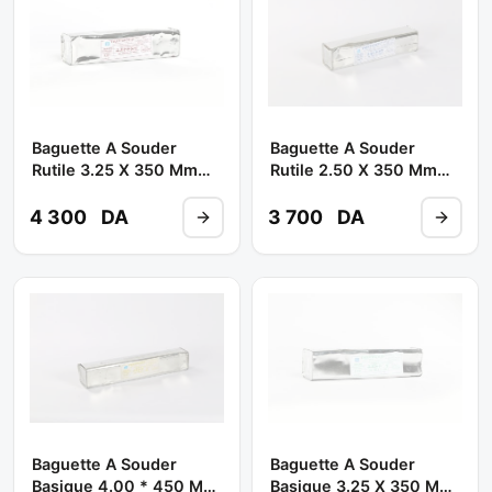
Baguette A Souder
Baguette A Souder
Rutile 3.25 X 350 Mm
Rutile 2.50 X 350 Mm
6013 ( Poids 7.8 Kg ) **
6013 ( Poids 7.6 Kg ) **
EULMA
EULMA
4 300
DA
3 700
DA
Baguette A Souder
Baguette A Souder
Basique 4.00 * 450 Mm
Basique 3.25 X 350 Mm