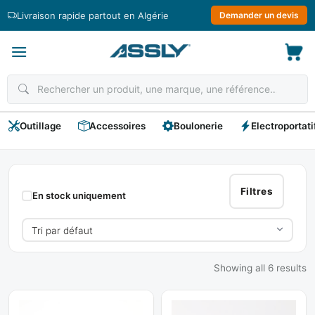
Passer
Livraison rapide partout en Algérie
Demander un devis
au
contenu
Outillage
Accessoires
Boulonerie
Electroportati
EULMA
Filtres
En stock uniquement
Showing all 6 results