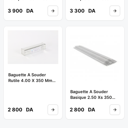
7018 ( Poids 9.7 Kg ) **
7018 ( Poids 7.3 Kg ) **
EULMA
EULMA
3 900
DA
3 300
DA
Baguette A Souder
Rutile 4.00 X 350 Mm
6013 ( Poids 7.9 Kg )**
Baguette A Souder
EULMA
Basique 2.50 Xs 350
Mm 7018 ( Poids 6.3 Kg
) ** EULMA
2 800
DA
2 800
DA